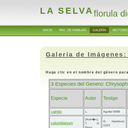
LA SELVA
florula di
INICIO
PAG. DE FAMILIAS
GALERÍA
MOTORES
Galería de Imágenes:
Haga clic en el nombre del género para
3 Especies del Genero: Chrysophy
Especie
Autor
Testigo
cainito
L.
Aguilar 8498
(Aubr�v.)
G. Hartshorn
colombianum
T. D.
1023
Penn.