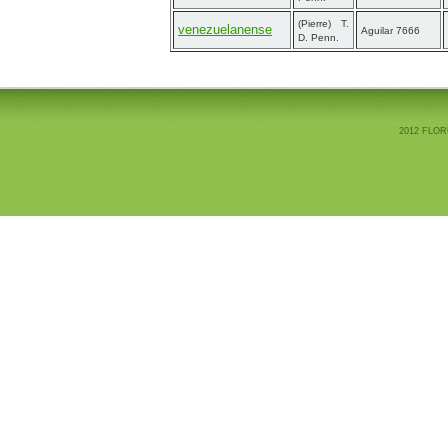
(Pierre) T.
venezuelanense
Aguilar 7666
D. Penn.
2012 FLOR