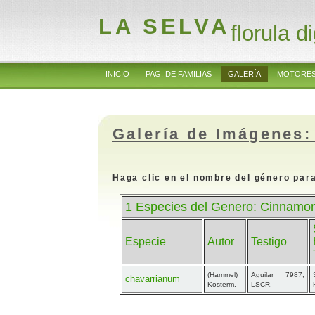
LA SELVA
florula di
INICIO
PAG. DE FAMILIAS
GALERÍA
MOTORES
Galería de Imágenes:
Haga clic en el nombre del género para
1 Especies del Genero: Cinnam
Especie
Autor
Testigo
(Hammel)
Aguilar 7987,
chavarrianum
Kosterm.
LSCR.