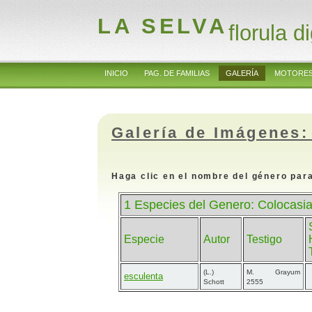
LA SELVA
florula di
INICIO
PAG. DE FAMILIAS
GALERÍA
MOTORES
Galería de Imágenes:
Haga clic en el nombre del género para
1 Especies del Genero: Colocasi
Especie
Autor
Testigo
(L.)
M. Grayum
esculenta
Schott
2555