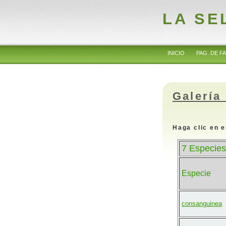
LA SE
INICIO
PAG. DE FA
Galería
Haga clic en e
7 Especies
Especie
consanguinea