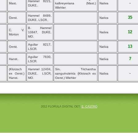
Hammel 8221,
-
Mast.
kalbreyeriana (Mast.)
Nativa
DUKE.
Wiehler
Hammel 8489,
35
Oerst.
Nativa
DUKE, LSCR.
B. Hammel
C. V.
12
10847, DUKE,
Nativa
Morton
MO.
Aguilar 8217,
13
Oerst.
Nativa
LSCR.
Aguilar 7630,
7
Hanst.
Nativa
LSCR.
(Klotzsch
Hammel 12404,
Sin. Trichantha
-
ex Oerst.)
DUKE, LSCR,
sanguinolenta (Klotzsch ex
Nativa
Hanst.
MO.
Oerst.) Wiehler
2012 FLORULA DIGITAL OET.
E. CASTRO