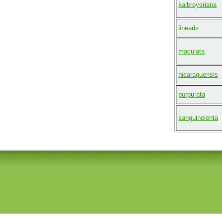
kalbreyeriana
linearis
maculata
nicaraguensis
purpurata
sanguinolenta