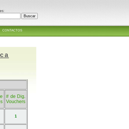
es:
CONTACTOS
ica
e
# de Dig.
es
Vouchers
1