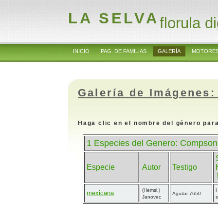
LA SELVA
florula di
INICIO
PAG. DE FAMILIAS
GALERÍA
MOTORES
Galería de Imágenes:
Haga clic en el nombre del género para
1 Especies del Genero: Compsone
Especie
Autor
Testigo
(Hemsl.)
mexicana
Aguilar 7650
Janovec