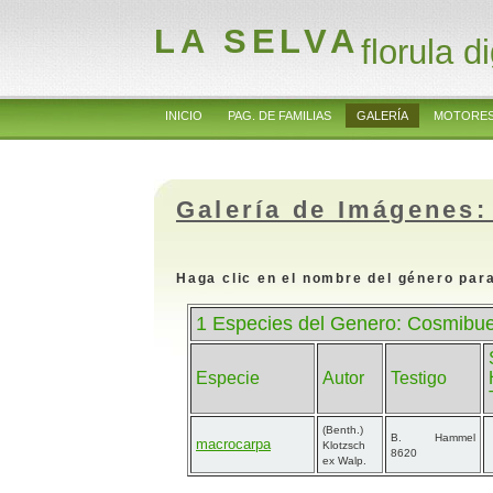
LA SELVA
florula di
INICIO
PAG. DE FAMILIAS
GALERÍA
MOTORES
Galería de Imágenes:
Haga clic en el nombre del género para
1 Especies del Genero: Cosmibue
Especie
Autor
Testigo
(Benth.)
B. Hammel
macrocarpa
Klotzsch
8620
ex Walp.