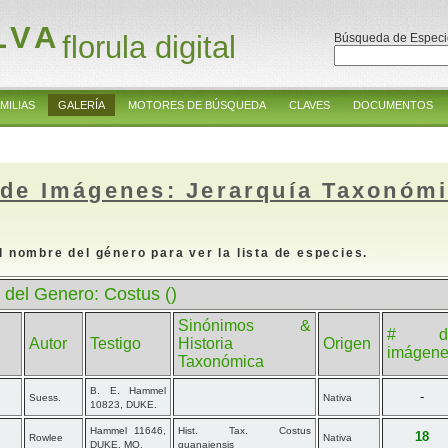
LVA
florula digital
Búsqueda de Especi
MILIAS
GALERÍA
MOTORES DE BÚSQUEDA
CLAVES
DOCUMENTOS
 de Imágenes: Jerarquía Taxonóm
l nombre del género para ver la lista de especies.
 del Genero: Costus ()
Sinónimos &
# d
Autor
Testigo
Historia
Origen
imágen
Taxonómica
B. E. Hammel
-
Suess.
Nativa
10823, DUKE.
Hammel 11646,
Hist. Tax. Costus
18
Rowlee
Nativa
DUKE, MO.
guanaiensis