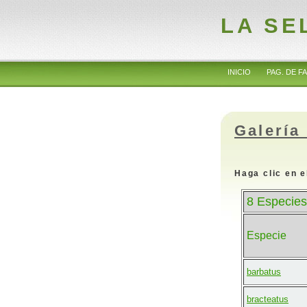
LA SE
INICIO
PAG. DE FA
Galería
Haga clic en e
8 Especies
Especie
barbatus
bracteatus