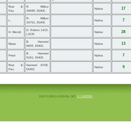
Ruiz &
R. Wilbur
17
Nativa
Pav.
39695, DUKE.
R. Wilbur
7
L.
Nativa
34701, DUKE.
D. Solano 1415,
28
H. Wendl.
Nativa
LSCR.
B. Hammel
13
Maas
Nativa
9655, DUKE.
B. Hammel
7
Presl
Nativa
9161, DUKE.
Ruiz &
Hammel 8708,
9
Nativa
Pav.
DUKE.
2012 FLORULA DIGITAL OET.
E. CASTRO