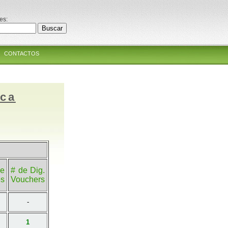
es:
CONTACTOS
ica
e
# de Dig.
es
Vouchers
-
1