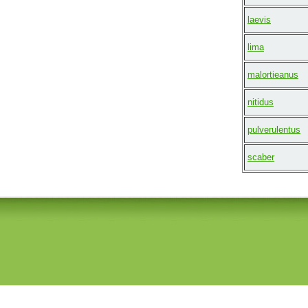
laevis
lima
malortieanus
nitidus
pulverulentus
scaber