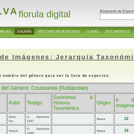
LVA
florula digital
Búsqueda de Especi
MILIAS
GALERÍA
MOTORES DE BÚSQUEDA
CLAVES
DOCUMENTOS
 de Imágenes: Jerarquía Taxonóm
l nombre del género para ver la lista de especies.
 del Genero: Coussarea (Rubiaceae)
Sinónimos &
# d
Autor
Testigo
Historia
Origen
imágen
Taxonómica
Donn.
G. Hartshorn
12
Nativa
Sm.
1637
G. Hartshorn
19
Standl.
Nativa
1499