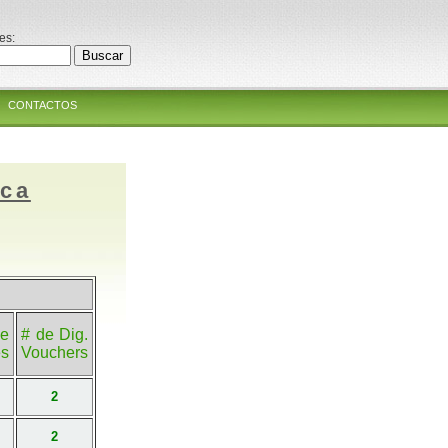
es:
CONTACTOS
ica
e
# de Dig.
es
Vouchers
2
2