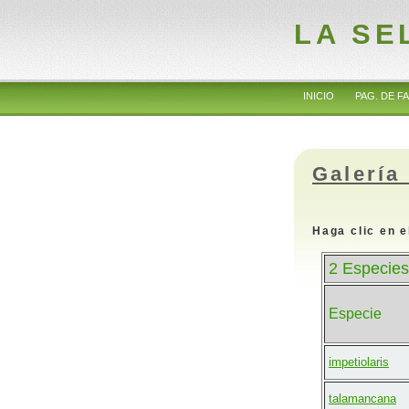
LA SE
INICIO
PAG. DE FA
Galería
Haga clic en e
2 Especies
Especie
impetiolaris
talamancana