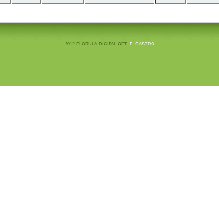
2012 FLORULA DIGITAL OET.
E. CASTRO