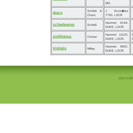
MO.
Schltdl. &
J. Gonz�lez
draco
Cham.
7760, LSCR.
Hammel 8149,
schiedeanus
Schltdl.
DUKE, LSCR.
Hammel 11103,
smithianus
Croizat
DUKE, LSCR.
Hammel 8902,
trinitatis
Millsp.
DUKE, LSCR.
2012 FLOR