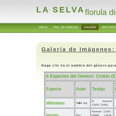
LA SELVA
florula di
INICIO
PAG. DE FAMILIAS
GALERÍA
MOTORES
Galería de Imágenes:
Haga clic en el nombre del género para
6 Especies del Genero: Croton (
Especie
Autor
Testigo
B. Hammel
billbergianus
M�ll. Arg.
11862, DUKE.
Hammel 12467,
brevipes
Pax
DUKE, LSCR,