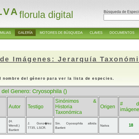
LVA
florula digital
Búsqueda de Especi
MILIAS
GALERÍA
MOTORES DE BÚSQUEDA
CLAVES
DOCUMENTOS
 de Imágenes: Jerarquía Taxonóm
l nombre del género para ver la lista de especies.
 del Genero: Cryosophila ()
Sinónimos &
# d
Autor
Testigo
Historia
Origen
imágen
Taxonómica
(H.
J. Gonz�lez
Sin. Cryosophila albida
18
Wendl.)
Nativa
7735, LSCR.
Bartlett
Bartlett