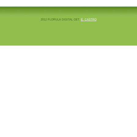
2012 FLORULA DIGITAL OET.
E. CASTRO