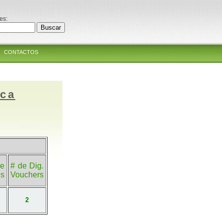
es:
CONTACTOS
ica
e
# de Dig.
es
Vouchers
2