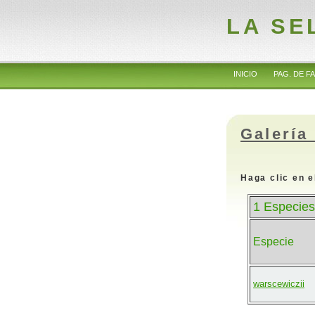
LA SE
INICIO
PAG. DE FA
Galería
Haga clic en e
1 Especies
Especie
warscewiczii