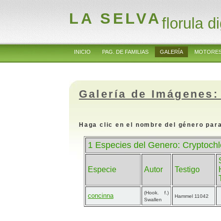
LA SELVA
florula di
INICIO
PAG. DE FAMILIAS
GALERÍA
MOTORES
Galería de Imágenes:
Haga clic en el nombre del género para
1 Especies del Genero: Cryptoch
Especie
Autor
Testigo
(Hook. f.)
concinna
Hammel 11042
Swallen