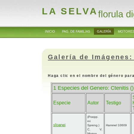
LA SELVA
florula di
INICIO
PAG. DE FAMILIAS
GALERÍA
MOTORES
Galería de Imágenes:
Haga clic en el nombre del género para
1 Especies del Genero: Ctenitis ()
Especie
Autor
Testigo
(Poepp.
ex
sloanei
Spreng.)
Hammel 10609
C. V.
Morton