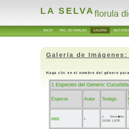
LA SELVA
florula di
INICIO
PAG. DE FAMILIAS
GALERÍA
MOTORES
Galería de Imágenes:
Haga clic en el nombre del género para
1 Especies del Genero: Cucurbita
Especie
Autor
Testigo
J. Gonz�lez
pepo
L.
11036, LSCR.