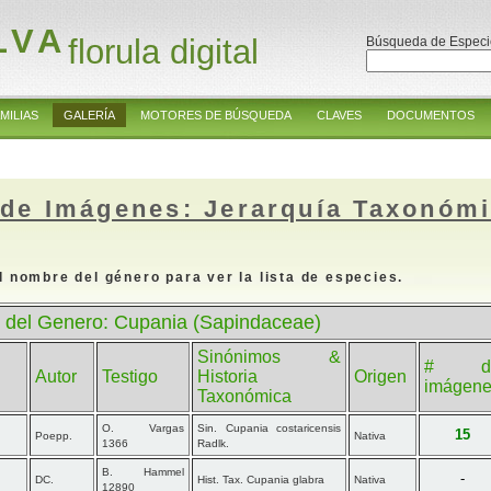
LVA
florula digital
Búsqueda de Especi
MILIAS
GALERÍA
MOTORES DE BÚSQUEDA
CLAVES
DOCUMENTOS
 de Imágenes: Jerarquía Taxonóm
l nombre del género para ver la lista de especies.
 del Genero: Cupania (Sapindaceae)
Sinónimos &
# d
Autor
Testigo
Historia
Origen
imágen
Taxonómica
O. Vargas
Sin. Cupania costaricensis
15
Poepp.
Nativa
1366
Radlk.
B. Hammel
-
DC.
Hist. Tax. Cupania glabra
Nativa
12890