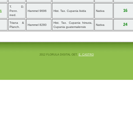
T. D.
is
16
Penn.
Hammel 9696
Hist. Tax. Cupania livida
Nativa
ined.
Triana &
Hist. Tax. Cupania hirsuta,
24
Hammel 8280
Nativa
Planch.
Cupania guatemalensis
2012 FLORULA DIGITAL OET.
E. CASTRO