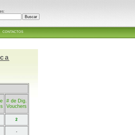
es:
CONTACTOS
ica
e
# de Dig.
es
Vouchers
2
-