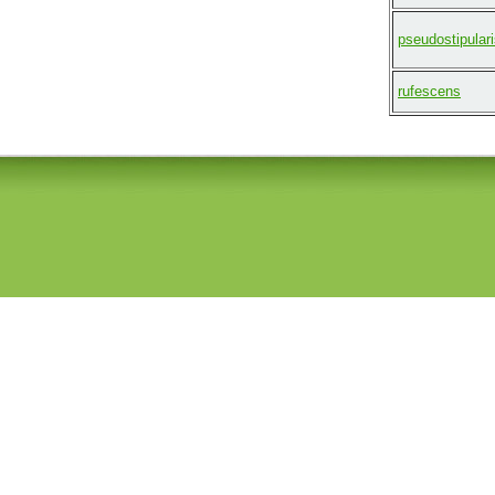
pseudostipular
rufescens