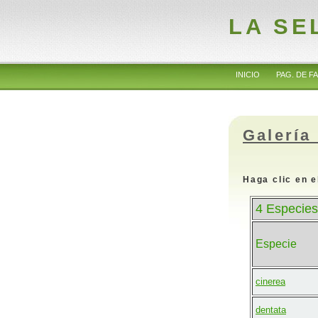
LA SE
INICIO
PAG. DE FA
Galería
Haga clic en e
4 Especies
Especie
cinerea
dentata