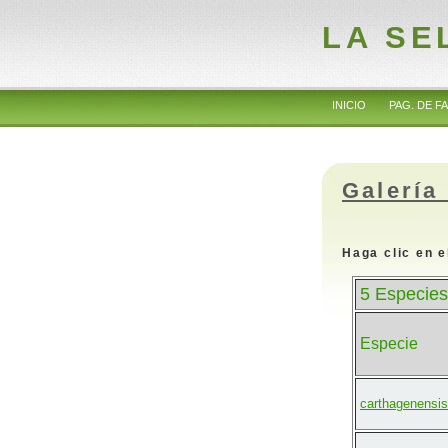
LA SE
INICIO
PAG. DE FA
Galería
Haga clic en e
5 Especies
Especie
carthagenensis