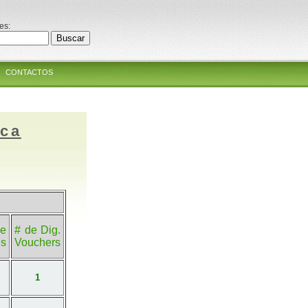
es:
CONTACTOS
ica
e
# de Dig.
es
Vouchers
1