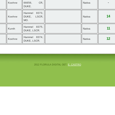
-
Koehne
66656, CR,
Nativa
DUKE.
Hammel 8373,
14
Koehne
DUKE, LSCR,
Nativa
MO.
Hammel 8375,
11
Kunth
Nativa
DUKE, LSCR.
Hammel 8374,
12
Koehne
Nativa
DUKE, LSCR.
2012 FLORULA DIGITAL OET.
E. CASTRO