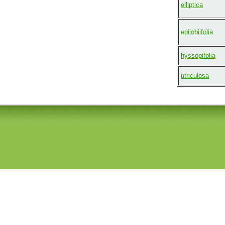
elliptica
epilobiifolia
hyssopifolia
utriculosa