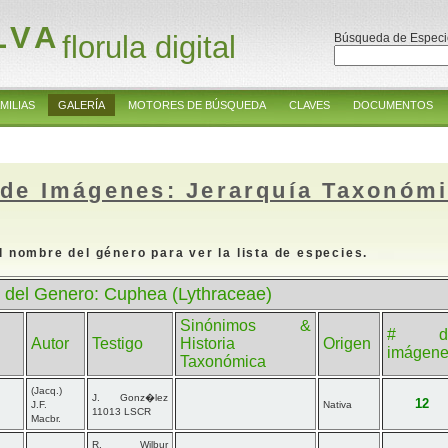
LVA
florula digital
Búsqueda de Especi
MILIAS
GALERÍA
MOTORES DE BÚSQUEDA
CLAVES
DOCUMENTOS
 de Imágenes: Jerarquía Taxonóm
l nombre del género para ver la lista de especies.
 del Genero: Cuphea (Lythraceae)
Sinónimos &
# d
Autor
Testigo
Historia
Origen
imágen
Taxonómica
(Jacq.)
J. Gonz�lez
12
J.F.
Nativa
11013 LSCR
Macbr.
R. Wilbur