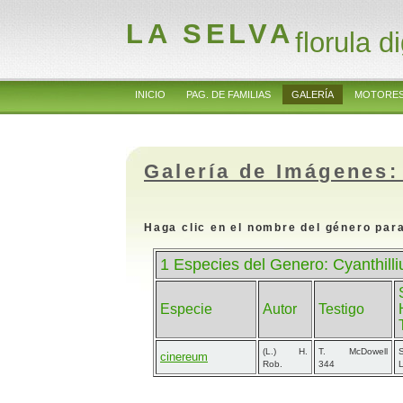
LA SELVA
florula di
INICIO
PAG. DE FAMILIAS
GALERÍA
MOTORES
Galería de Imágenes:
Haga clic en el nombre del género para
1 Especies del Genero: Cyanthill
Especie
Autor
Testigo
(L.) H.
T. McDowell
cinereum
Rob.
344