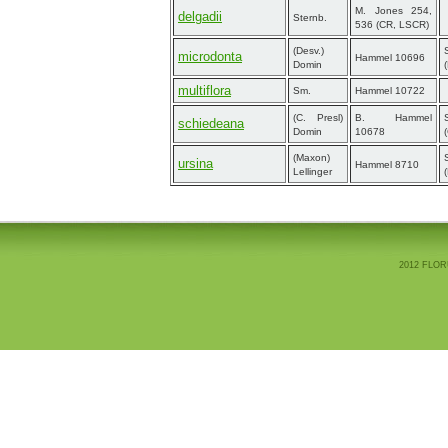
M. Jones 254,
delgadii
Sternb.
536 (CR, LSCR)
(Desv.)
microdonta
Hammel 10696
Domin
multiflora
Sm.
Hammel 10722
(C. Presl)
B. Hammel
schiedeana
Domin
10678
(Maxon)
ursina
Hammel 8710
Lellinger
2012 FLOR