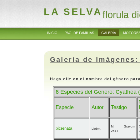
LA SELVA
florula di
INICIO
PAG. DE FAMILIAS
GALERÍA
MOTORES
Galería de Imágenes:
Haga clic en el nombre del género para
6 Especies del Genero: Cyathea 
Especie
Autor
Testigo
M. Grayum
bicrenata
Liebm.
2517