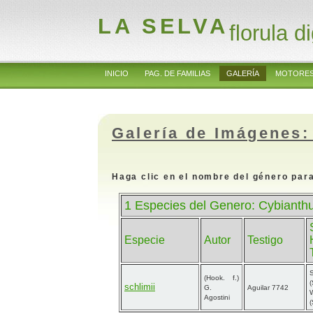
LA SELVA
florula di
INICIO
PAG. DE FAMILIAS
GALERÍA
MOTORES
Galería de Imágenes:
Haga clic en el nombre del género para
1 Especies del Genero: Cybianth
Especie
Autor
Testigo
S
(Hook. f.)
schlimii
G.
Aguilar 7742
Agostini
(