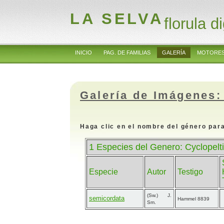
LA SELVA
florula di
INICIO
PAG. DE FAMILIAS
GALERÍA
MOTORES
Galería de Imágenes:
Haga clic en el nombre del género para
1 Especies del Genero: Cyclopelti
Especie
Autor
Testigo
(Sw.) J.
semicordata
Hammel 8839
Sm.