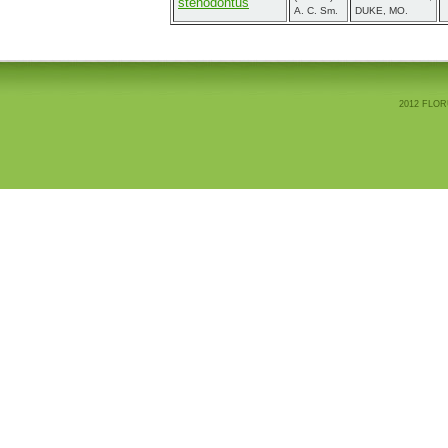
stenodontus
A. C. Sm.
DUKE, MO.
2012 FLOR