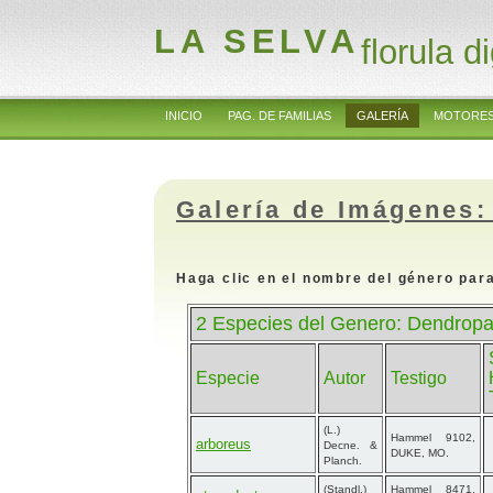
LA SELVA
florula di
INICIO
PAG. DE FAMILIAS
GALERÍA
MOTORES
Galería de Imágenes:
Haga clic en el nombre del género para
2 Especies del Genero: Dendropa
Especie
Autor
Testigo
(L.)
Hammel 9102,
arboreus
Decne. &
DUKE, MO.
Planch.
(Standl.)
Hammel 8471,