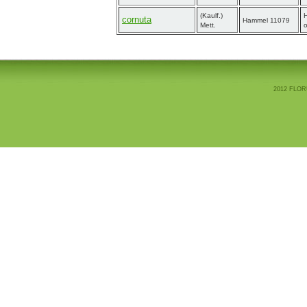
(Kaulf.)
cornuta
Hammel 11079
Mett.
o
2012 FLOR