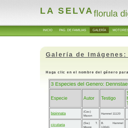
LA SELVA
florula di
INICIO
PAG. DE FAMILIAS
GALERÍA
MOTORES
Galería de Imágenes:
Haga clic en el nombre del género para
3 Especies del Genero: Dennstae
Especie
Autor
Testigo
(Cav.)
bipinnata
Hammel 11120
Maxon
(Sw.) T.
B. Hammel
cicutaria
Moore
13041