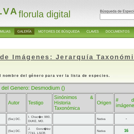
LVA
florula digital
Búsqueda de Especi
MILIAS
GALERÍA
MOTORES DE BÚSQUEDA
CLAVES
DOCUMENTOS
 de Imágenes: Jerarquía Taxonóm
l nombre del género para ver la lista de especies.
 del Genero: Desmodium ()
Sinónimos &
# d
Autor
Testigo
Historia
Origen
imágen
Taxonómica
I. Chac�n 980,
-
(Sw.) DC.
Nativa
DUKE, MO.
J. Gonz�lez
16
(Sw.) DC.
Nativa
7741, LSCR.