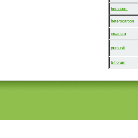
barbatum
heterocarpon
incanum
purpusii
triflorum