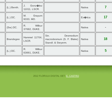
J. Gonz�lez
7
(L.) Benth.
Nativa
11011, LSCR.
M. Grayum
17
(L.) DC.
Ex�tica
9333, MO.
R. Wilbur
-
(Sw.) DC.
Nativa
37682, DUKE.
Sin. Desmodium
Hammel 11704,
18
Brandegee
macrodesmum (S. F. Blake)
Nativa
LSCR.
Standl. & Steyerm.
R. Wilbur
5
(L.) DC.
Nativa
63661, DUKE.
2012 FLORULA DIGITAL OET.
E. CASTRO