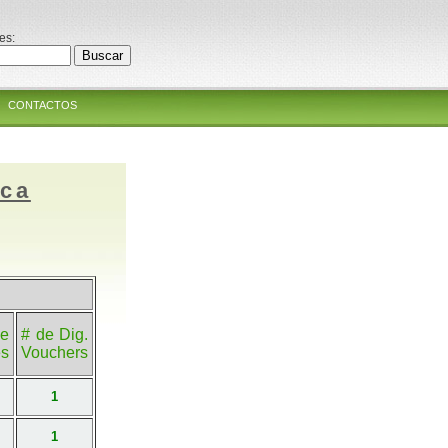
es:
CONTACTOS
ica
e
# de Dig.
es
Vouchers
1
1