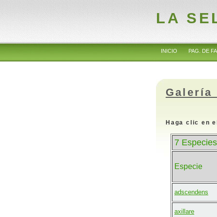
LA SE
INICIO
PAG. DE FA
Galería
Haga clic en e
7 Especies
Especie
adscendens
axillare