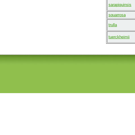
sarapiquinsis
squarrosa
trulla
tuerckheimii