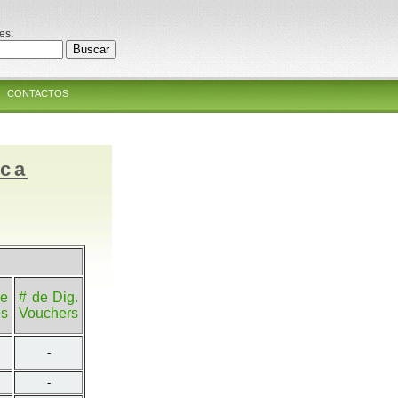
es:
CONTACTOS
ica
e
# de Dig.
es
Vouchers
-
-