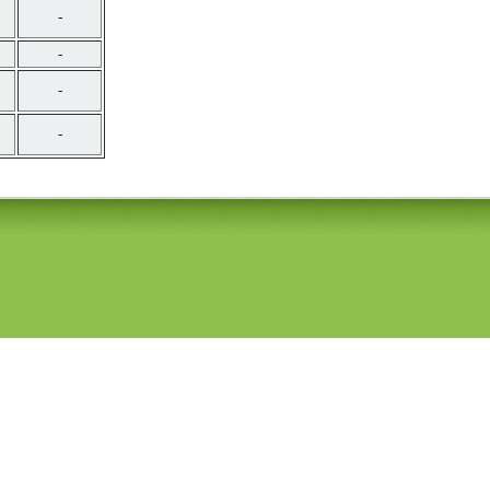
-
-
-
-