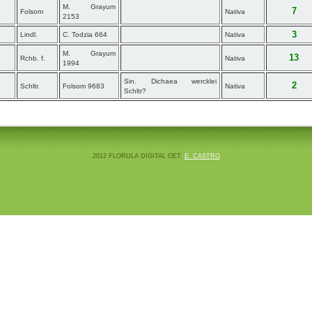
M. Grayum
7
Folsom
Nativa
2153
3
Lindl.
C. Todzia 664
Nativa
M. Grayum
13
Rchb. f.
Nativa
1994
Sin. Dichaea wercklei
2
Schltr.
Folsom 9683
Nativa
Schltr?
2012 FLORULA DIGITAL OET.
E. CASTRO