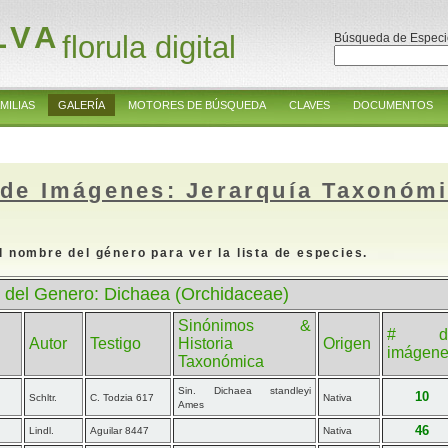
LVA
florula digital
Búsqueda de Especi
MILIAS
GALERÍA
MOTORES DE BÚSQUEDA
CLAVES
DOCUMENTOS
 de Imágenes: Jerarquía Taxonóm
l nombre del género para ver la lista de especies.
 del Genero: Dichaea (Orchidaceae)
Sinónimos &
# d
Autor
Testigo
Historia
Origen
imágen
Taxonómica
Sin. Dichaea standleyi
10
Schltr.
C. Todzia 617
Nativa
Ames
46
Lindl.
Aguilar 8447
Nativa