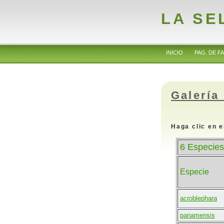
LA SE
INICIO
PAG. DE FA
Galería
Haga clic en e
6 Especies
Especie
acroblephara
panamensis