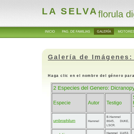
LA SELVA
florula di
INICIO
PAG. DE FAMILIAS
GALERÍA
MOTORES
Galería de Imágenes:
Haga clic en el nombre del género para
2 Especies del Genero: Dicranopy
Especie
Autor
Testigo
B.Hammel
umbrophilum
Hammel
8645, DUKE,
LSCR.
Hammel 11453,