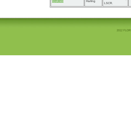
wedelii
Harling
LSCR.
2012 FLOR