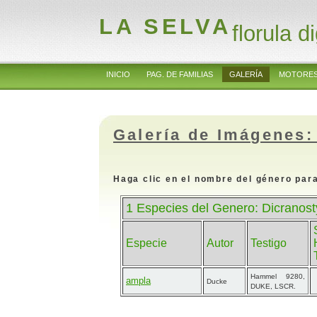
LA SELVA
florula di
INICIO
PAG. DE FAMILIAS
GALERÍA
MOTORES
Galería de Imágenes:
Haga clic en el nombre del género para
1 Especies del Genero: Dicranost
Especie
Autor
Testigo
Hammel 9280,
ampla
Ducke
DUKE, LSCR.