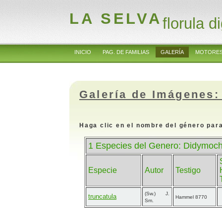
LA SELVA
florula di
INICIO
PAG. DE FAMILIAS
GALERÍA
MOTORES
Galería de Imágenes:
Haga clic en el nombre del género para
1 Especies del Genero: Didymoch
Especie
Autor
Testigo
(Sw.) J.
truncatula
Hammel 8770
Sm.