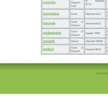
B. Hammel
concinna
Grayum-
9772
ined.
grayumiana
Croat
Hammel 8112
Croat &
hammelii
Hammel 8212
Grayum
Croat &
nitidipetiolata
Aguilar 7853
Grayum
oerstedii
Schott
Hammel 18606
Croat &
tonduzii
Hammel 8613
Grayum
2012 FLOR