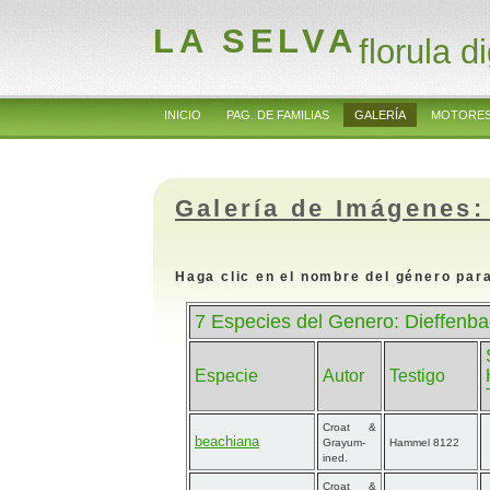
LA SELVA
florula di
INICIO
PAG. DE FAMILIAS
GALERÍA
MOTORES
Galería de Imágenes:
Haga clic en el nombre del género para
7 Especies del Genero: Dieffenbac
Especie
Autor
Testigo
Croat &
beachiana
Grayum-
Hammel 8122
ined.
Croat &