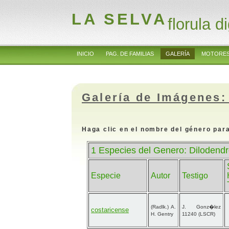
LA SELVA
florula di
INICIO
PAG. DE FAMILIAS
GALERÍA
MOTORES
Galería de Imágenes:
Haga clic en el nombre del género para
1 Especies del Genero: Dilodend
Especie
Autor
Testigo
(Radlk.) A.
J. Gonz�lez
costaricense
H. Gentry
11240 (LSCR)