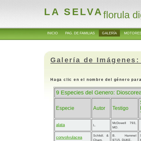
LA SELVA
florula di
INICIO
PAG. DE FAMILIAS
GALERÍA
MOTORES
Galería de Imágenes:
Haga clic en el nombre del género para
9 Especies del Genero: Dioscorea
Especie
Autor
Testigo
McDowell 793,
alata
L.
MO.
Schltdl. &
B. Hammel
convolvulacea
Cham.
9715, DUKE.