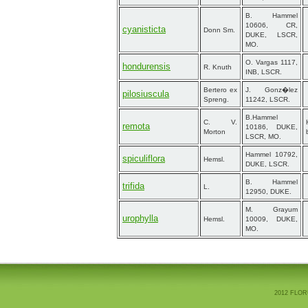
B. Hammel
10606, CR,
cyanisticta
Donn Sm.
DUKE, LSCR,
MO.
O. Vargas 1117,
hondurensis
R. Knuth
INB, LSCR.
Bertero ex
J. Gonz�lez
pilosiuscula
Spreng.
11242, LSCR.
B.Hammel
C. V.
remota
10186, DUKE,
Morton
LSCR, MO.
Hammel 10792,
spiculiflora
Hemsl.
DUKE, LSCR.
B. Hammel
trifida
L.
12950, DUKE.
M. Grayum
urophylla
Hemsl.
10009, DUKE,
MO.
2012 FLOR