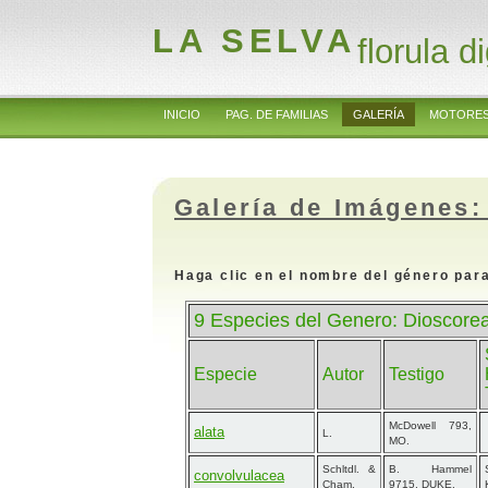
LA SELVA
florula di
INICIO
PAG. DE FAMILIAS
GALERÍA
MOTORES
Galería de Imágenes:
Haga clic en el nombre del género para
9 Especies del Genero: Dioscore
Especie
Autor
Testigo
McDowell 793,
alata
L.
MO.
Schltdl. &
B. Hammel
convolvulacea
Cham.
9715, DUKE.