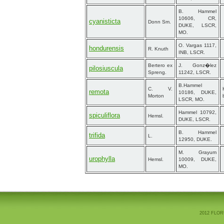
B. Hammel
10606, CR,
cyanisticta
Donn Sm.
DUKE, LSCR,
MO.
O. Vargas 1117,
hondurensis
R. Knuth
INB, LSCR.
Bertero ex
J. Gonz�lez
pilosiuscula
Spreng.
11242, LSCR.
B.Hammel
C. V.
remota
10186, DUKE,
Morton
LSCR, MO.
Hammel 10792,
spiculiflora
Hemsl.
DUKE, LSCR.
B. Hammel
trifida
L.
12950, DUKE.
M. Grayum
urophylla
Hemsl.
10009, DUKE,
MO.
2012 FLOR