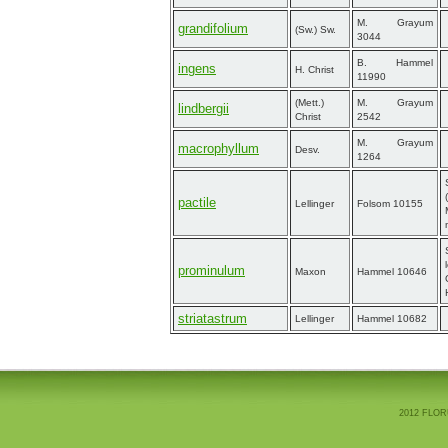
M. Grayum
grandifolium
(Sw.) Sw.
3044
B. Hammel
ingens
H. Christ
11990
(Mett.)
M. Grayum
lindbergii
Christ
2542
M. Grayum
macrophyllum
Desv.
1264
pactile
Lellinger
Folsom 10155
prominulum
Maxon
Hammel 10646
striatastrum
Lellinger
Hammel 10682
2012 FLOR