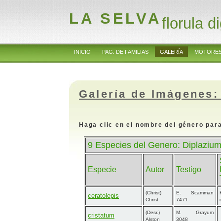
LA SELVA
florula di
INICIO
PAG. DE FAMILIAS
GALERÍA
MOTORES
Galería de Imágenes:
Haga clic en el nombre del género para
9 Especies del Genero: Diplazium
Especie
Autor
Testigo
(Christ)
E. Scamman
ceratolepis
Christ
7471
(Desr.)
M. Grayum
cristatum
Alston
3048