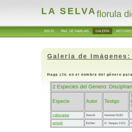
LA SELVA
florula di
INICIO
PAG. DE FAMILIAS
GALERÍA
MOTORES
Galería de Imágenes:
Haga clic en el nombre del género para
2 Especies del Genero: Discipha
Especie
Autor
Testigo
calocarpa
Standl.
Hammel 9182
ernstii
Eichler
O. Vargas 1221
H