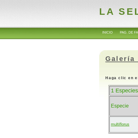
LA SE
INICIO
PAG. DE FA
Galería
Haga clic en e
1 Especies
Especie
multiflorus