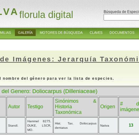
LVA
florula digital
Búsqueda de Especi
MILIAS
GALERÍA
MOTORES DE BÚSQUEDA
CLAVES
DOCUMENTOS
 de Imágenes: Jerarquía Taxonóm
l nombre del género para ver la lista de especies.
 del Genero: Doliocarpus (Dilleniaceae)
Sinónimos &
# d
Autor
Testigo
Historia
Origen
imágen
Taxonómica
Hammel 8275,
Hist. Tax. Doliocarpus
13
Standl.
DUKE, LSCR,
Nativa
dentatus
MO.