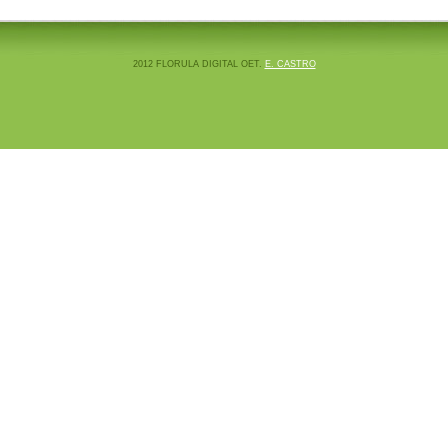
2012 FLORULA DIGITAL OET.
E. CASTRO