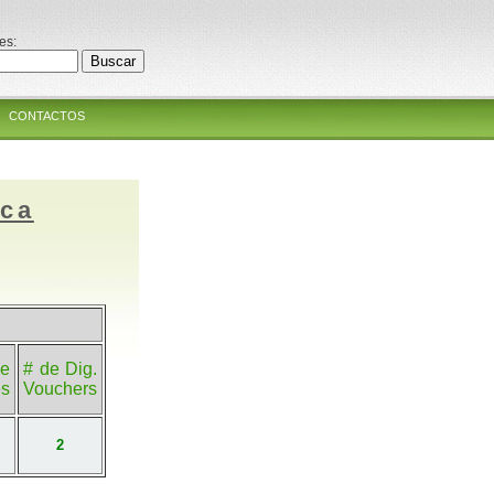
es:
CONTACTOS
ica
e
# de Dig.
es
Vouchers
2