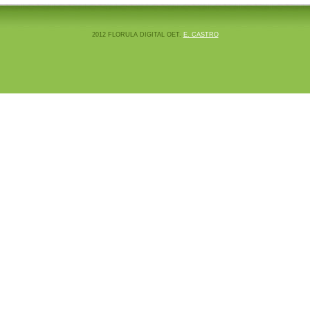
2012 FLORULA DIGITAL OET.
E. CASTRO