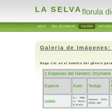
LA SELVA
florula di
INICIO
PAG. DE FAMILIAS
GALERÍA
MOTORES
Galería de Imágenes:
Haga clic en el nombre del género para
1 Especies del Genero: Drymaria
Especie
Autor
Testigo
(L.) Willd.
Hammel 8434,
cordata
ex Roem.
DUKE, MO.
& Schult.