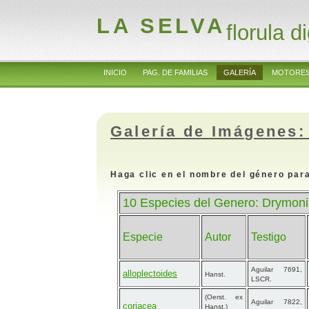
LA SELVA
florula di
INICIO
PAG. DE FAMILIAS
GALERÍA
MOTORES
Galería de Imágenes:
Haga clic en el nombre del género para
10 Especies del Genero: Drymoni
Especie
Autor
Testigo
Aguilar 7691,
alloplectoides
Hanst.
LSCR.
(Oerst. ex
Aguilar 7822,
coriacea
Hanst.)