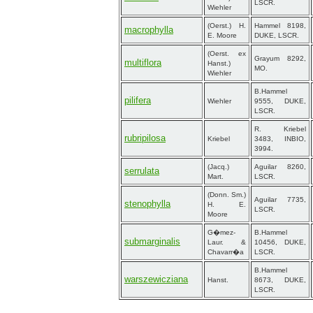
LSCR.
Wiehler
(Oerst.) H.
Hammel 8198,
macrophylla
E. Moore
DUKE, LSCR.
(Oerst. ex
Grayum 8292,
multiflora
Hanst.)
MO.
Wiehler
B.Hammel
pilifera
Wiehler
9555, DUKE,
LSCR.
R. Kriebel
rubripilosa
Kriebel
3483, INBIO,
3994.
(Jacq.)
Aguilar 8260,
serrulata
Mart.
LSCR.
(Donn. Sm.)
Aguilar 7735,
stenophylla
H. E.
LSCR.
Moore
G�mez-
B.Hammel
submarginalis
Laur. &
10456, DUKE,
Chavarr�a
LSCR.
B.Hammel
warszewicziana
Hanst.
8673, DUKE,
LSCR.