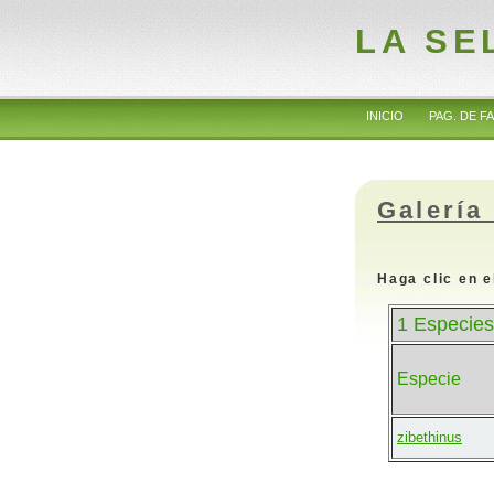
LA SE
INICIO
PAG. DE FA
Galería
Haga clic en e
1 Especies
Especie
zibethinus