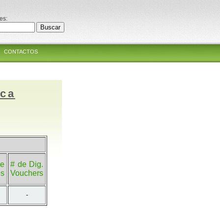
es:
CONTACTOS
ica
e
# de Dig.
es
Vouchers
-