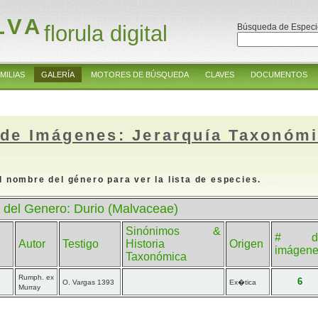
LVA
florula digital
Búsqueda de Especi
MILIAS
GALERÍA
MOTORES DE BÚSQUEDA
CLAVES
DOCUMENTOS
 de Imágenes: Jerarquía Taxonóm
l nombre del género para ver la lista de especies.
 del Genero: Durio (Malvaceae)
Sinónimos &
# d
Autor
Testigo
Historia
Origen
imágen
Taxonómica
Rumph. ex
6
O. Vargas 1393
Ex�tica
Murray