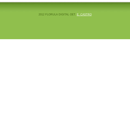
2012 FLORULA DIGITAL OET.
E. CASTRO