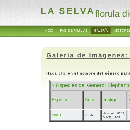
LA SELVA
florula di
INICIO
PAG. DE FAMILIAS
GALERÍA
MOTORES
Galería de Imágenes:
Haga clic en el nombre del género para
1 Especies del Genero: Elephant
Especie
Autor
Testigo
Hammel 8247,
mollis
Kunth
DUKE, LSCR.