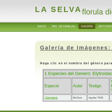
LA SELVA
florula di
INICIO
PAG. DE FAMILIAS
GALERÍA
MOTORES
Galería de Imágenes:
Haga clic en el nombre del género para
1 Especies del Genero: Elytrosta
Especie
Autor
Testigo
clavigera
McClure
Aguilar 7636