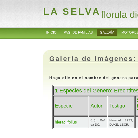
LA SELVA
florula di
INICIO
PAG. DE FAMILIAS
GALERÍA
MOTORES
Galería de Imágenes:
Haga clic en el nombre del género para
1 Especies del Genero: Erechtite
Especie
Autor
Testigo
(L.) Raf.
Hammel 8233,
hieraciifolius
ex DC.
DUKE, LSCR.