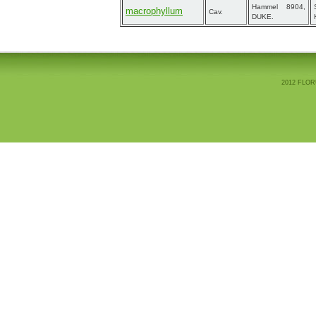
Hammel 8904,
macrophyllum
Cav.
DUKE.
2012 FLOR