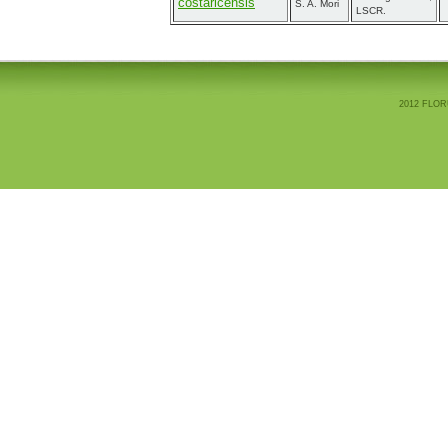
costaricensis
S. A. Mori
LSCR.
2012 FLOR