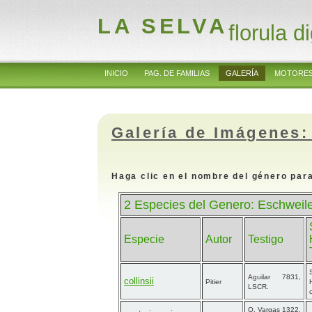
LA SELVA
florula di
INICIO
PAG. DE FAMILIAS
GALERÍA
MOTORES
Galería de Imágenes:
Haga clic en el nombre del género para
2 Especies del Genero: Eschweil
Especie
Autor
Testigo
Aguilar 7831,
collinsii
Pitier
LSCR.
O. Vargas 1322,