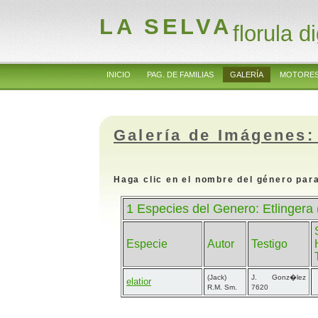
LA SELVA
florula di
INICIO
PAG. DE FAMILIAS
GALERÍA
MOTORES
Galería de Imágenes:
Haga clic en el nombre del género para
1 Especies del Genero: Etlingera
Especie
Autor
Testigo
(Jack)
J. Gonz�lez
elatior
R.M. Sm.
7620