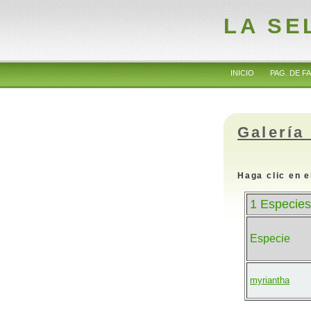
LA SE
INICIO
PAG. DE FA
Galería
Haga clic en e
1 Especies
Especie
myriantha