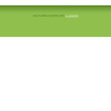
2012 FLORULA DIGITAL OET.
E. CASTRO