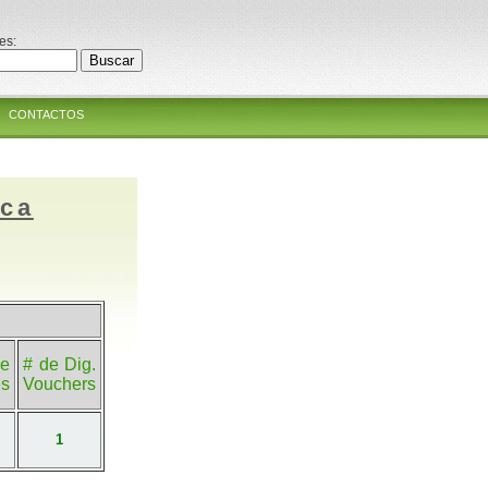
es:
CONTACTOS
ica
e
# de Dig.
es
Vouchers
1