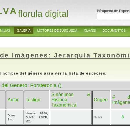
LVA
florula digital
Búsqueda de Especi
MILIAS
GALERÍA
MOTORES DE BÚSQUEDA
CLAVES
DOCUMENTOS
 de Imágenes: Jerarquía Taxonóm
l nombre del género para ver la lista de especies.
 del Genero: Forsteronia ()
Sinónimos &
# d
Autor
Testigo
Historia
Origen
imágen
Taxonómica
Hammel 8186,
Donn.
8
DUKE, LSCR,
Nativa
Sm.
MO.