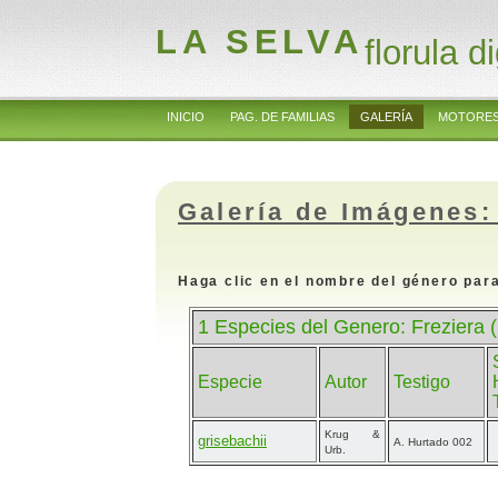
LA SELVA
florula di
INICIO
PAG. DE FAMILIAS
GALERÍA
MOTORES
Galería de Imágenes:
Haga clic en el nombre del género para
1 Especies del Genero: Freziera
Especie
Autor
Testigo
Krug &
grisebachii
A. Hurtado 002
Urb.