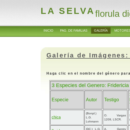
LA SELVA
florula di
INICIO
PAG. DE FAMILIAS
GALERÍA
MOTORES
Galería de Imágenes:
Haga clic en el nombre del género para
3 Especies del Genero: Fridericia 
Especie
Autor
Testigo
(Bonpl.)
O. Vargas
chica
L.G.
1209, LSCR.
Lohmann
(DC.) L.G.
A. Gentry