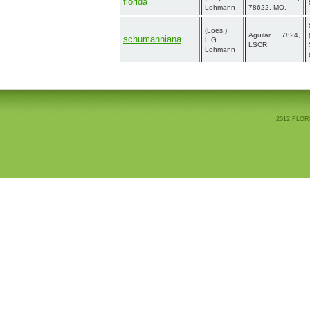
florida
Lohmann
78622, MO.
(Loes.)
Aguilar 7824,
schumanniana
L.G.
LSCR.
Lohmann
2012 FLOR