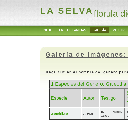
LA SELVA
florula di
INICIO
PAG. DE FAMILIAS
GALERÍA
MOTORES
Galería de Imágenes:
Haga clic en el nombre del género para
1 Especies del Genero: Galeottia
Especie
Autor
Testigo
B. Hammel
S
grandiflora
A. Rich.
11559
(