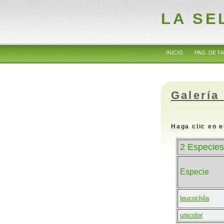
LA SE
INICIO
PAG. DE FA
Galería
Haga clic en e
2 Especies
Especie
leucochila
unicolor