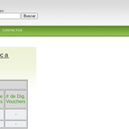
es:
CONTACTOS
ica
e
# de Dig.
es
Vouchers
-
-