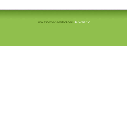
2012 FLORULA DIGITAL OET.
E. CASTRO