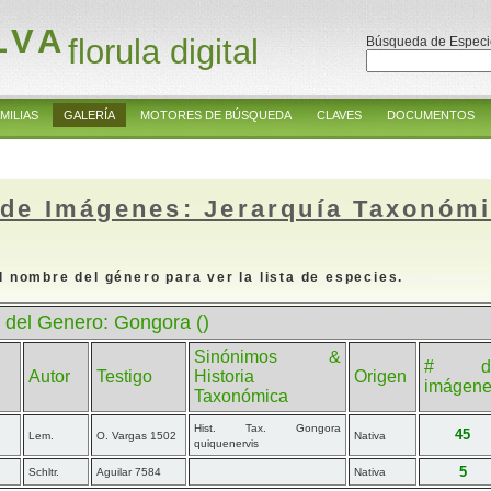
LVA
florula digital
Búsqueda de Especi
MILIAS
GALERÍA
MOTORES DE BÚSQUEDA
CLAVES
DOCUMENTOS
 de Imágenes: Jerarquía Taxonóm
l nombre del género para ver la lista de especies.
 del Genero: Gongora ()
Sinónimos &
# d
Autor
Testigo
Historia
Origen
imágen
Taxonómica
Hist. Tax. Gongora
45
Lem.
O. Vargas 1502
Nativa
quiquenervis
5
Schltr.
Aguilar 7584
Nativa