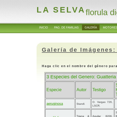
LA SELVA
florula di
INICIO
PAG. DE FAMILIAS
GALERÍA
MOTORES
Galería de Imágenes:
Haga clic en el nombre del género para
3 Especies del Genero: Guatteri
Especie
Autor
Testigo
O. Vargas 726,
aeruginosa
Standl.
LSCR.
S
Triana &
Aguilar 8206,
B