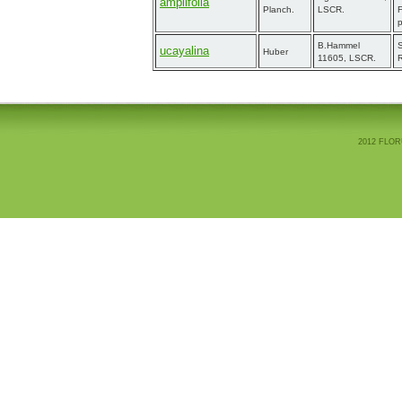
amplifolia
Planch.
LSCR.
p
B.Hammel
S
ucayalina
Huber
11605, LSCR.
R
2012 FLOR