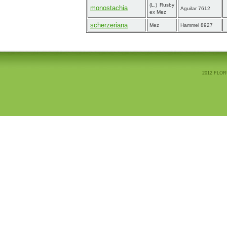
(L.) Rusby
monostachia
Aguilar 7612
ex Mez
scherzeriana
Mez
Hammel 8927
2012 FLOR