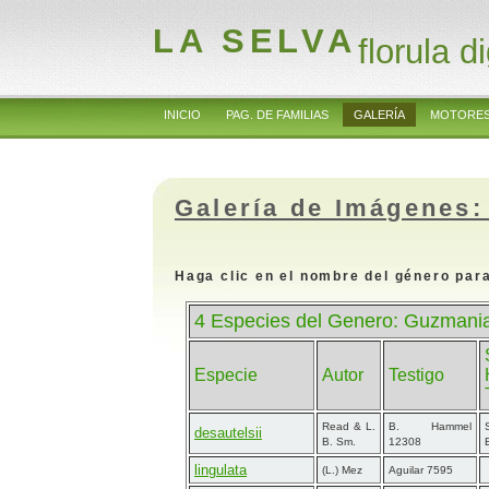
LA SELVA
florula di
INICIO
PAG. DE FAMILIAS
GALERÍA
MOTORES
Galería de Imágenes:
Haga clic en el nombre del género para
4 Especies del Genero: Guzmani
Especie
Autor
Testigo
Read & L.
B. Hammel
desautelsii
B. Sm.
12308
lingulata
(L.) Mez
Aguilar 7595